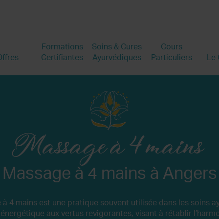
Formations
Soins & Cures
Cours
ffres
Certifiantes
Ayurvédiques
Particuliers
Le 
Massage à 4 mains
Massage à 4 mains à Angers
à 4 mains est une pratique souvent utilisée dans les soins a
 énergétique aux vertus revigorantes, visant à rétablir l’harmo