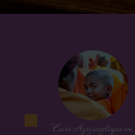
édique
Cure Ayurvédique en