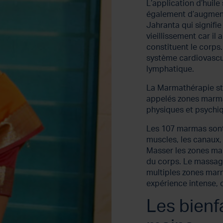
L’application d’huil
également d’augment
Jahranta qui signifie «
vieillissement car il
constituent le corps
système cardiovascul
lymphatique.
La Marmathérapie sti
appelés zones marmas
physiques et psychi
Les 107 marmas sont
muscles, les canaux, 
Masser les zones mar
du corps. Le massage
multiples zones mar
expérience intense, 
Les bienf